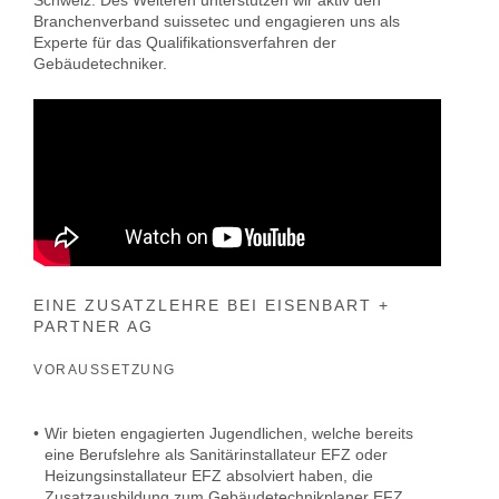
Schweiz. Des Weiteren unterstützen wir aktiv den
Branchenverband suissetec und engagieren uns als
Experte für das Qualifikationsverfahren der
Gebäudetechniker.
EINE ZUSATZLEHRE BEI EISENBART +
PARTNER AG
VORAUSSETZUNG
•
Wir bieten engagierten Jugendlichen, welche bereits
eine Berufslehre als Sanitärinstallateur EFZ oder
Heizungsinstallateur EFZ absolviert haben, die
Zusatzausbildung zum Gebäudetechnikplaner EFZ,