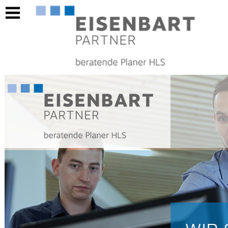
https://www.eisenbart-partner.ch/berufsausbildunggebaeudetechnikplanerin